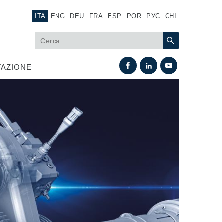
ITA
ENG
DEU
FRA
ESP
POR
РУС
CHI
AZIONE
Scambio termico
Sistemi Fan Drive
Scambiatori di calore