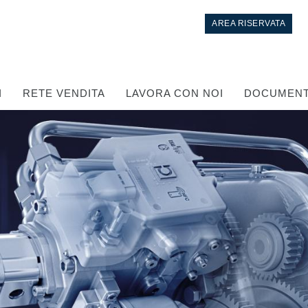
AREA RISERVATA
I
RETE VENDITA
LAVORA CON NOI
DOCUMENT
Controllo
Circuiti idraulici Integrati
Valvole di controllo direzionale