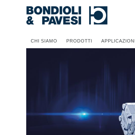
CHI SIAMO
PRODOTTI
APPLICAZION
Trasmissione di potenza
Alberi cardanici
Scatole ingranaggi Standard