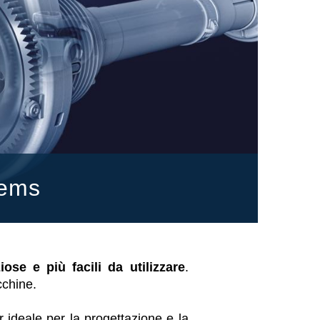
tems
iose e più facili da utilizzare
.
cchine.
 ideale per la progettazione e la