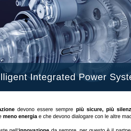
Valvole a cartuccia
Valvole in linea
Servocomandi
Componenti Elettronici per Sistemi di Controllo
elligent Integrated Power Sys
azione
devono essere sempre
più sicure, più silenz
re
meno energia
e che devono dialogare con le altre ma
ste nell’
innovazione
da sempre, per questo è il partner