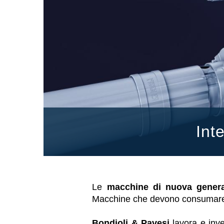
Scatole ingranaggi prodotte per Bondioli & Pavesi
Scatole ingranaggi ad assi paralleli
Scatole ingranaggi Speciali
Scatole Pump Drive
Frizioni multidisco a comando idraulico
Pompe e motori ad ingranaggi
Pompe e motori a pistoni assiali
Motori elettrici brushless - Serie MS
Motori a pistoni radiali
Motori Orbitali prodotti per Bondioli & Pavesi
Sistemi di accoppiamento
Int
Le
macchine di nuova gener
Macchine che devono consuma
Bondioli & Pavesi
lavora e inve