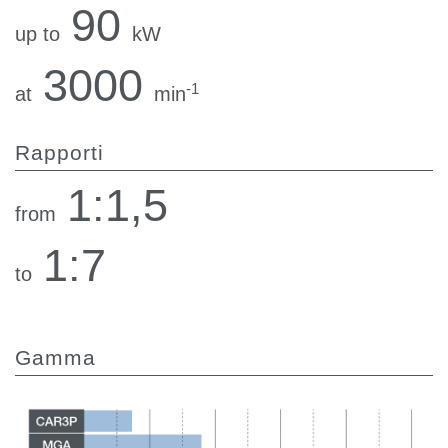
90
up to
kW
3000
-1
at
min
Rapporti
1:1,5
from
1:7
to
Gamma