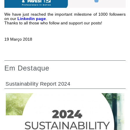
Bombas e motores de engrenagens
Bombas e motores de pistões axiais
Motori elettrici brushless - Serie MS
We have just reached the important milestone of 1000 followers
on our
Linkedin page
.
Motores de pistões radiais
Thanks to all those who follow and support our posts!
Motores Orbitais produzidos para a Bondioli & Pavesi
Sistemas de acoplamento
19 Março 2018
Controlo
Blocos Hidráulicos Integrados
Válvulas de controle direcional
Em Destaque
Válvulas de cartucho
Válvulas em linha
Sustainability Report 2024
Servocomandos
Componentes eletrónicos para Sistemas de controlo
Permuta térmica
Sistemas Fan Drive
Permutadores de calor