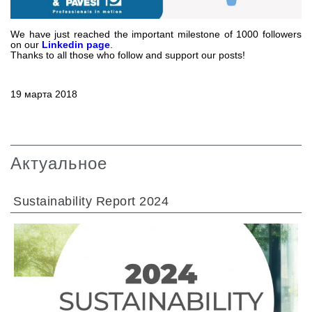
Шестеренные насосы и моторы
Аксиально поршневые насосы и моторы
Motori elettrici brushless - Serie MS
We have just reached the important milestone of 1000 followers
on our
Linkedin page
.
Радіально-поршневі двигуни
Thanks to all those who follow and support our posts!
Двигатели с Планетарным редуктором для Bondioli &
Pavesi
19 марта 2018
Соединительные системы
Система управления
Интегрированные гидравлические блоки
Актуальное
Распределители
Картридж клапаны
Sustainability Report 2024
Клапаны гидравлических линий
Элементы сервоконтроля
Электронные компоненты системы управления
Теплообмен
Системы Fan Drive
Теплообменники