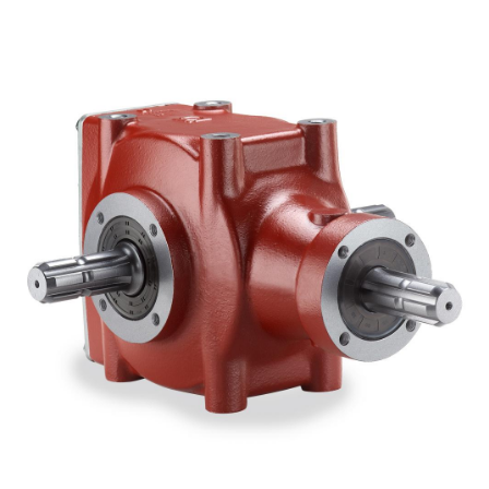
Шестеренные насосы и моторы
Аксиально поршневые насосы и моторы
Motori elettrici brushless - Serie MS
Радіально-поршневі двигуни
Двигатели с Планетарным редуктором для Bondioli &
Pavesi
Соединительные системы
Система управления
Интегрированные гидравлические блоки
Распределители
Картридж клапаны
Клапаны гидравлических линий
Элементы сервоконтроля
Электронные компоненты системы управления
Теплообмен
Системы Fan Drive
Теплообменники