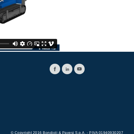
Картридж клапаны
Клапаны гидравлических линий
Элементы сервоконтроля
Электронные компоненты системы управления
li &
© Copyright 2016 Bondioli & Pavesi S.p.A. - P.IVA 01940930207