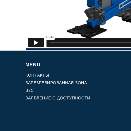
Редукторы, производимые для Bondioli & Pavesi
Редукторы с параллельными валами
Редукторы специального назначения
Pедукторы привода насоса
Многодисковые сцепления с гидроприводом
Шестеренные насосы и моторы
Аксиально поршневые насосы и моторы
Motori elettrici brushless - Serie MS
Радіально-поршневі двигуни
MENU
Двигатели с Планетарным редуктором для Bondio
Pavesi
КОНТАКТЫ
Соединительные системы
ЗАРЕЗРЕВИРОВАННАЯ ЗОНА
B2C
ЗАЯВЛЕНИЕ О ДОСТУПНОСТИ