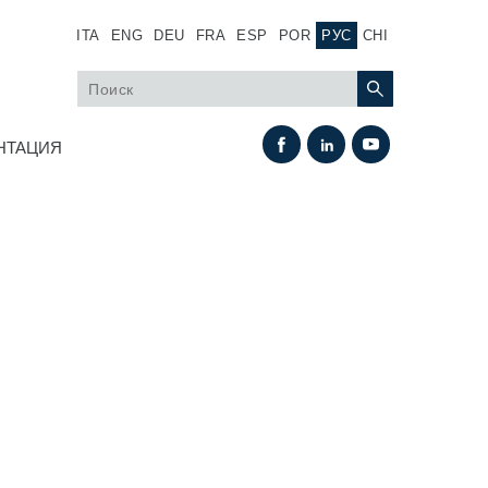
ITA
ENG
DEU
FRA
ESP
POR
РУС
CHI
НТАЦИЯ
Теплообмен
Системы Fan Drive
Теплообменники