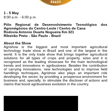
Шестеренные насосы и моторы
Аксиально поршневые насосы и моторы
Motori elettrici brushless - Serie MS
1 - 5 May
8:00 a.m. - 6:00 p.m.
Радіально-поршневі двигуни
Двигатели с Планетарным редуктором для Bondioli &
Pólo Regional de Desenvolvimento Tecnológico dos
Pavesi
Agronégócios do Centro-Leste / Centro de Cana
Rodovia Antonio Duarte Nogueira Km 321
Соединительные системы
Ribeirão Preto - São Paulo - Brazil
About the Show
Система управления
Agrishow is the biggest and most important agricultural
technology trade show in Brazil and one of the largest in the
Интегрированные гидравлические блоки
world. It is the only trade show that brings together agricultural
solutions for all types of crops and property, sizes and it is
Распределители
recognized as the leading showcase for the main technological
trends and innovations in agribusiness. Besides the contribution
Картридж клапаны
of carrying innovations, new technologies and to improve field
Клапаны гидравлических линий
handlings techniques, Agrishow also plays an important role
developing the sector, by providing a prosperous environment for
Элементы сервоконтроля
business and, specially, to stimulate the discloser of actions and
Электронные компоненты системы управления
claims that boost agribusiness evolution in the country.
Теплообмен
Системы Fan Drive
Теплообменники