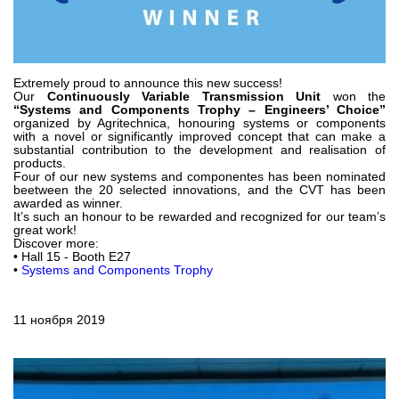
Шестеренные насосы и моторы
Аксиально поршневые насосы и моторы
Motori elettrici brushless - Serie MS
Радіально-поршневі двигуни
Extremely proud to announce this new success!
Двигатели с Планетарным редуктором для Bondioli &
Our
Continuously Variable Transmission Unit
won the
Pavesi
“Systems and Components Trophy – Engineers’ Choice”
Соединительные системы
organized by Agritechnica, honouring systems or components
with a novel or significantly improved concept that can make a
substantial contribution to the development and realisation of
Система управления
products.
Four of our new systems and componentes has been nominated
beetween the 20 selected innovations, and the CVT has been
Интегрированные гидравлические блоки
awarded as winner.
Распределители
It’s such an honour to be rewarded and recognized for our team’s
great work!
Картридж клапаны
Discover more:
• Hall 15 - Booth E27
Клапаны гидравлических линий
•
Systems and Components Trophy
Элементы сервоконтроля
Электронные компоненты системы управления
11 ноября 2019
Теплообмен
Системы Fan Drive
Теплообменники