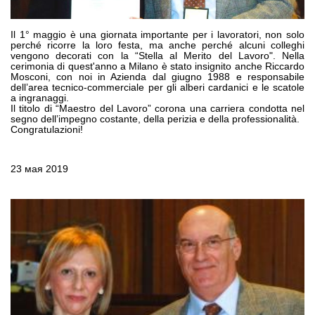
Шестеренные насосы и моторы
Аксиально поршневые насосы и моторы
Motori elettrici brushless - Serie MS
Il 1° maggio è una giornata importante per i lavoratori, non solo
perché ricorre la loro festa, ma anche perché alcuni colleghi
Радіально-поршневі двигуни
vengono decorati con la “Stella al Merito del Lavoro". Nella
cerimonia di quest'anno a Milano è stato insignito anche Riccardo
Двигатели с Планетарным редуктором для Bondioli &
Mosconi, con noi in Azienda dal giugno 1988 e responsabile
Pavesi
dell’area tecnico-commerciale per gli alberi cardanici e le scatole
Соединительные системы
a ingranaggi.
Il titolo di “Maestro del Lavoro” corona una carriera condotta nel
segno dell’impegno costante, della perizia e della professionalità.
Система управления
Congratulazioni!
Интегрированные гидравлические блоки
23 мая 2019
Распределители
Картридж клапаны
Клапаны гидравлических линий
Элементы сервоконтроля
Электронные компоненты системы управления
Теплообмен
Системы Fan Drive
Теплообменники