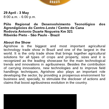
Zahnradpumpen und Zahnradmotoren
Axialkolbenpumpen und Axialkolbenmotoren
Motori elettrici brushless - Serie MS
29 April - 3 May
8:00 a.m. - 6:00 p.m.
Radialkolben-Motoren
Für Bondioli & Pavesi produzierte Orbitalmotoren
Pólo Regional de Desenvolvimento Tecnológico dos
Agronégócios do Centro-Leste / Centro de Cana
Kupplungssysteme
Rodovia Antonio Duarte Nogueira Km 321
Ribeirão Preto - São Paulo - Brazil
Kontrolle
About the Show
Agrishow is the biggest and most important agricultural
Integrierte Hydrauliksysteme
technology trade show in Brazil and one of the largest in the
world. It is the only trade show that brings together agricultural
Steuergeräte
solutions for all types of crops and property, sizes and it is
Cartridgeventile
recognized as the leading showcase for the main technological
trends and innovations in agribusiness. Besides the contribution
Leitungseinbauventile
of carrying innovations, new technologies and to improve field
handlings techniques, Agrishow also plays an important role
Servosteuerungen
developing the sector, by providing a prosperous environment for
Elektronische Komponenten für Steuersysteme
business and, specially, to stimulate the discloser of actions and
claims that boost agribusiness evolution in the country.
Wärmeaustausch
Lüfter Steuerungssystem Fan Drive
Wärmetauscher