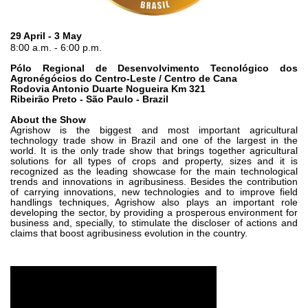
Шестеренные насосы и моторы
Аксиально поршневые насосы и моторы
Motori elettrici brushless - Serie MS
29 April - 3 May
8:00 a.m. - 6:00 p.m.
Радіально-поршневі двигуни
Двигатели с Планетарным редуктором для Bondioli &
Pólo Regional de Desenvolvimento Tecnológico dos
Pavesi
Agronégócios do Centro-Leste / Centro de Cana
Rodovia Antonio Duarte Nogueira Km 321
Соединительные системы
Ribeirão Preto - São Paulo - Brazil
About the Show
Система управления
Agrishow is the biggest and most important agricultural
technology trade show in Brazil and one of the largest in the
Интегрированные гидравлические блоки
world. It is the only trade show that brings together agricultural
solutions for all types of crops and property, sizes and it is
Распределители
recognized as the leading showcase for the main technological
trends and innovations in agribusiness. Besides the contribution
Картридж клапаны
of carrying innovations, new technologies and to improve field
Клапаны гидравлических линий
handlings techniques, Agrishow also plays an important role
developing the sector, by providing a prosperous environment for
Элементы сервоконтроля
business and, specially, to stimulate the discloser of actions and
Электронные компоненты системы управления
claims that boost agribusiness evolution in the country.
Теплообмен
Системы Fan Drive
Теплообменники