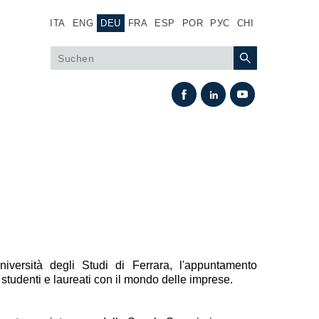
ITA
ENG
DEU
FRA
ESP
POR
РУС
CHI
Wärmeaustausch
iversità degli Studi di Ferrara, l'appuntamento
 studenti e laureati con il mondo delle imprese.
Lüfter Steuerungssystem Fan Drive
Wärmetauscher