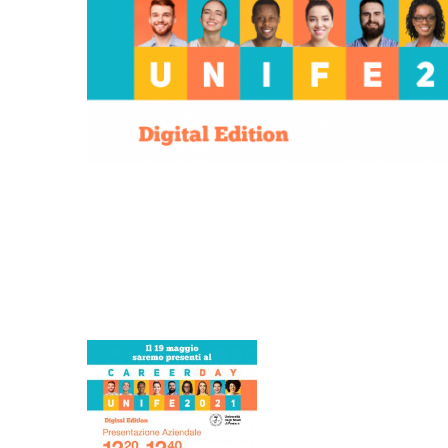
Getriebehersteller für Bondioli & Pavesi
Stirnradgetriebe
Kundenspezifische Getriebe
Pump Drive Getriebe
Hydraulisch betätigte mehrscheiben Reibkupplung
Zahnradpumpen und Zahnradmotoren
Axialkolbenpumpen und Axialkolbenmotoren
Motori elettrici brushless - Serie MS
Radialkolben-Motoren
Für Bondioli & Pavesi produzierte Orbitalmotoren
Kupplungssysteme