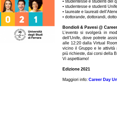
• studentesse e studenti del 
Cartridgeventile
• studentesse e studenti Unife
Leitungseinbauventile
• laureate e laureati dell'Aten
Servosteuerungen
• dottorande, dottorandi, dotto
Elektronische Komponenten für Steuersysteme
Bondioli & Pavesi @ Career
en
L’evento si svolgerà in mod
dell'Unife, dove potrete assi
alle 12:20 dalla Virtual Roo
vicino il Gruppo e le attività
più richieste, dai corsi dell
Vi aspettiamo!
Edizione 2021
Maggiori info:
Career Day Un