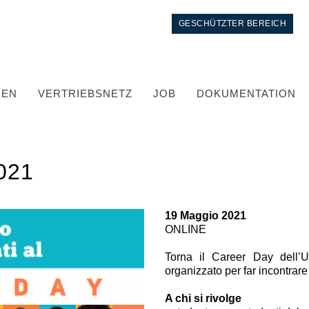
GESCHÜTZTER BEREICH
GEN
VERTRIEBSNETZ
JOB
DOKUMENTATION
021
19 Maggio 2021
ONLINE
Kontrolle
Torna il Career Day dell’Un
organizzato per far incontrare
Integrierte Hydrauliksysteme
A chi si rivolge
Steuergeräte