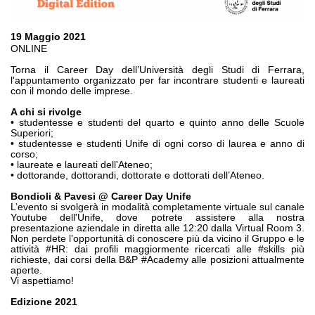
Шестеренные насосы и моторы
Аксиально поршневые насосы и моторы
Motori elettrici brushless - Serie MS
19 Maggio 2021
ONLINE
Радіально-поршневі двигуни
Двигатели с Планетарным редуктором для Bondioli &
Torna il Career Day dell’Università degli Studi di Ferrara,
Pavesi
l'appuntamento organizzato per far incontrare studenti e laureati
con il mondo delle imprese.
Соединительные системы
A chi si rivolge
• studentesse e studenti del quarto e quinto anno delle Scuole
Система управления
Superiori;
• studentesse e studenti Unife di ogni corso di laurea e anno di
Интегрированные гидравлические блоки
corso;
• laureate e laureati dell'Ateneo;
Распределители
• dottorande, dottorandi, dottorate e dottorati dell’Ateneo.
Картридж клапаны
Bondioli & Pavesi @ Career Day Unife
Клапаны гидравлических линий
L’evento si svolgerà in modalità completamente virtuale sul canale
Youtube dell'Unife, dove potrete assistere alla nostra
Элементы сервоконтроля
presentazione aziendale in diretta alle 12:20 dalla Virtual Room 3.
Электронные компоненты системы управления
Non perdete l’opportunità di conoscere più da vicino il Gruppo e le
attività #HR: dai profili maggiormente ricercati alle #skills più
richieste, dai corsi della B&P #Academy alle posizioni attualmente
Теплообмен
aperte.
Vi aspettiamo!
Системы Fan Drive
Edizione 2021
Теплообменники