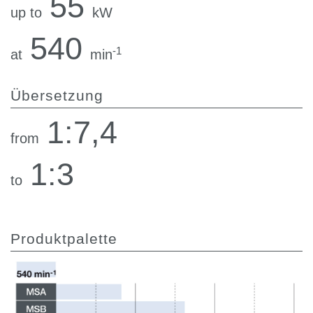
55
up to
kW
540
-1
at
min
Übersetzung
1:7,4
from
1:3
to
Produktpalette