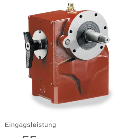
Zahnradpumpen und Zahnradmotoren
Axialkolbenpumpen und Axialkolbenmotoren
Motori elettrici brushless - Serie MS
Radialkolben-Motoren
Für Bondioli & Pavesi produzierte Orbitalmotoren
Kupplungssysteme
Kontrolle
Integrierte Hydrauliksysteme
Steuergeräte
Cartridgeventile
Leitungseinbauventile
Servosteuerungen
Elektronische Komponenten für Steuersysteme
Wärmeaustausch
Eingagsleistung
Lüfter Steuerungssystem Fan Drive
Wärmetauscher