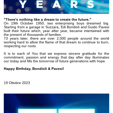
Pompe e motori ad ingranaggi
Pompe e motori a pistoni assiali
Motori elettrici brushless - Serie MS
Motori a pistoni radiali
"There's nothing like a dream to create the future."
On 19th October 1950, two enterprising boys dreamed big.
Motori Orbitali prodotti per Bondioli & Pavesi
Starting from a garage in Suzzara, Edi Bondioli and Guido Pavesi
Sistemi di accoppiamento
built their future which, year after year, became intertwined with
the present of thousands of families.
73 years later, there are over 2,000 people around the world
Controllo
working hard to allow the flame of that dream to continue to burn,
respecting our roots.
Circuiti idraulici Integrati
It is to each of You that we express sincere gratitude for the
Valvole di controllo direzionale
commitment, passion and energy that day after day illuminates
our today and fills the tomorrow of future generations with hope.
Valvole a cartuccia
Happy Birthday, Bondioli & Pavesi!
Valvole in linea
Servocomandi
Componenti Elettronici per Sistemi di Controllo
19 Ottobre 2023
Scambio termico
Sistemi Fan Drive
Scambiatori di calore