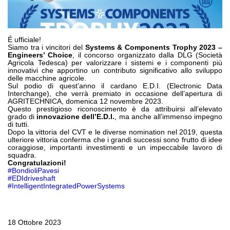
Pompe e motori ad ingranaggi
Pompe e motori a pistoni assiali
Motori elettrici brushless - Serie MS
Motori a pistoni radiali
É ufficiale!
Siamo tra i vincitori del
Systems & Components Trophy 2023 –
Motori Orbitali prodotti per Bondioli & Pavesi
Engineers’ Choice
, il concorso organizzato dalla DLG (Società
Sistemi di accoppiamento
Agricola Tedesca) per valorizzare i sistemi e i componenti più
innovativi che apportino un contributo significativo allo sviluppo
delle macchine agricole.
Controllo
Sul podio di quest’anno il cardano E.D.I. (Electronic Data
Interchange), che verrà premiato in occasione dell’apertura di
AGRITECHNICA, domenica 12 novembre 2023.
Circuiti idraulici Integrati
Questo prestigioso riconoscimento è da attribuirsi all’elevato
Valvole di controllo direzionale
grado di
innovazione dell’E.D.I.
, ma anche all’immenso impegno
di tutti.
Valvole a cartuccia
Dopo la vittoria del CVT e le diverse nomination nel 2019, questa
ulteriore vittoria conferma che i grandi successi sono frutto di idee
Valvole in linea
coraggiose, importanti investimenti e un impeccabile lavoro di
Servocomandi
squadra.
Congratulazioni!
Componenti Elettronici per Sistemi di Controllo
#BondioliPavesi
#EDIdriveshaft
Scambio termico
#IntelligentIntegratedPowerSystems
Sistemi Fan Drive
Scambiatori di calore
18 Ottobre 2023