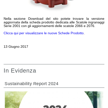
Pompe e motori ad ingranaggi
Pompe e motori a pistoni assiali
Motori elettrici brushless - Serie MS
Motori a pistoni radiali
Nella sezione Download del sito potete trovare la versione
aggiornata della scheda prodotto dedicata alle Scatole ingranaggi
Motori Orbitali prodotti per Bondioli & Pavesi
Serie 2001 con gli aggiornamenti delle scatole 2066 e 2076.
Sistemi di accoppiamento
Clicca qui per visualizzare le nuove Schede Prodotto
.
Controllo
13 Giugno 2017
Circuiti idraulici Integrati
Valvole di controllo direzionale
Valvole a cartuccia
Valvole in linea
In Evidenza
Servocomandi
Componenti Elettronici per Sistemi di Controllo
Sustainability Report 2024
Scambio termico
Sistemi Fan Drive
Scambiatori di calore