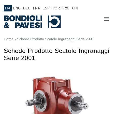
ITA
ENG
DEU
FRA
ESP
POR
РУС
CHI
CHI SIAMO
Home
› Schede Prodotto Scatole Ingranaggi Serie 2001
PRODOTTI
Schede Prodotto Scatole Ingranaggi
Serie 2001
Trasmissione di potenza
APPLICAZIONI
Alberi cardanici
RETE VENDITA
Scatole ingranaggi Standard
Scatole ingranaggi prodotte per Bondioli & Pavesi
LAVORA CON NOI
Scatole ingranaggi ad assi paralleli
Scatole ingranaggi Speciali
DOCUMENTAZIONE
Scatole Pump Drive
Frizioni multidisco a comando idraulico