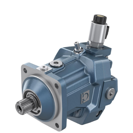
Шестеренные насосы и моторы
Аксиально поршневые насосы и моторы
Motori elettrici brushless - Serie MS
Радіально-поршневі двигуни
Двигатели с Планетарным редуктором для Bondioli &
Pavesi
Соединительные системы
Система управления
Интегрированные гидравлические блоки
Распределители
Картридж клапаны
Клапаны гидравлических линий
Элементы сервоконтроля
Электронные компоненты системы управления
Теплообмен
Системы Fan Drive
Теплообменники