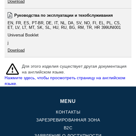
Download
Руководства по эксплуатации и техобслуживания
EN
FR
ES
PT-BR
DE
IT
NL
DA
SV
NO
FI
EL
PL
CS
ET
LV
LT
MT
SK
SL
HU
RU
BG
RM
TR
HR
399UNI001
Universal Booklet
j
Download
Для этого изделия существует другая документация
на английском языке.
Нажмите здесь, чтобы просмотреть страницу на английском
языке.
MENU
КОНТАКТЫ
ЗАРЕЗРЕВИРОВАННАЯ ЗОНА
B2C
ЗАЯВЛЕНИЕ О ДОСТУПНОСТИ