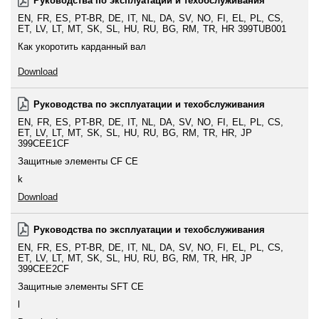
Руководства по эксплуатации и техобслуживания
EN
FR
ES
PT-BR
DE
IT
NL
DA
SV
NO
FI
EL
PL
CS
ET
LV
LT
MT
SK
SL
HU
RU
BG
RM
TR
HR
399TUB001
Как укоротить карданный вал
Download
Руководства по эксплуатации и техобслуживания
EN
FR
ES
PT-BR
DE
IT
NL
DA
SV
NO
FI
EL
PL
CS
ET
LV
LT
MT
SK
SL
HU
RU
BG
RM
TR
HR
JP
399CEE1CF
Защитные элементы CF CE
k
Download
Руководства по эксплуатации и техобслуживания
EN
FR
ES
PT-BR
DE
IT
NL
DA
SV
NO
FI
EL
PL
CS
ET
LV
LT
MT
SK
SL
HU
RU
BG
RM
TR
HR
JP
399CEE2CF
Защитные элементы SFT CE
l