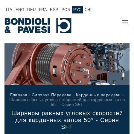
ITA
ENG
DEU
FRA
ESP
POR
РУС
CHI
O HAC
ПРОДУКЦИЯ
Силовая Передача
ОБЛАСТИ ПРИМЕНЕНИЕЯ
Карданные передачи
СБЫТОВАЯ СЕТЬ
Стандартные Редукторы
Главная
›
Силовая Передача
›
Карданные передачи
›
Редукторы, производимые для Bondioli & Pavesi
Шарниры равных угловых скоростей для карданных валов
РАБОТА У НАС
50° - Серия SFT
Редукторы с параллельными валами
Шарниры равных угловых скоростей
Редукторы специального назначения
ДОКУМЕНТАЦИЯ
для карданных валов 50° - Серия
Pедукторы привода насоса
SFT
Многодисковые сцепления с гидроприводом