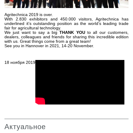
Шестеренные насосы и моторы
Аксиально поршневые насосы и моторы
Motori elettrici brushless - Serie MS
Agritechnica 2019 is over.
With 2.830 exhibitors and 450.000 visitors, Agritechnica has
Радіально-поршневі двигуни
underlined it’s outstanding position as the world’s leading trade
fair for agricultural technology.
Двигатели с Планетарным редуктором для Bondioli &
We just want to say a big
THANK YOU
to all our customers,
Pavesi
dealers, colleagues and friends for sharing this incredible edition
Соединительные системы
with us. Great things come from a great team!
See you in Hannover in 2021, 14-20 November.
Система управления
18 ноября 2019
Интегрированные гидравлические блоки
Распределители
Картридж клапаны
Клапаны гидравлических линий
Элементы сервоконтроля
Электронные компоненты системы управления
Теплообмен
Системы Fan Drive
Актуальное
Теплообменники