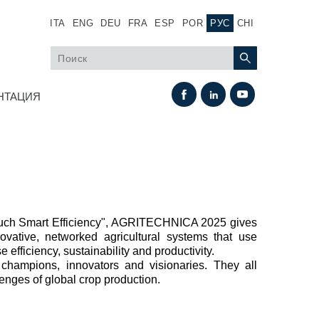
ITA
ENG
DEU
FRA
ESP
POR
РУС
CHI
НТАЦИЯ
ouch Smart Efficiency", AGRITECHNICA 2025 gives
novative, networked agricultural systems that use
e efficiency, sustainability and productivity.
Теплообмен
 champions, innovators and visionaries. They all
lenges of global crop production.
Системы Fan Drive
Теплообменники