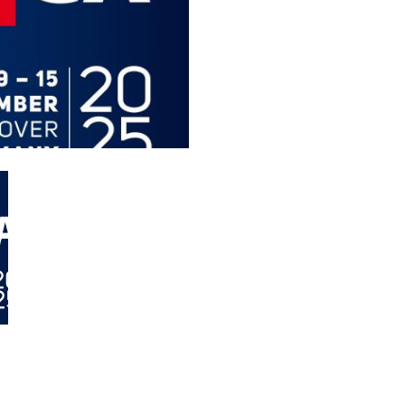
Картридж клапаны
Клапаны гидравлических линий
Элементы сервоконтроля
Электронные компоненты системы управления
li &