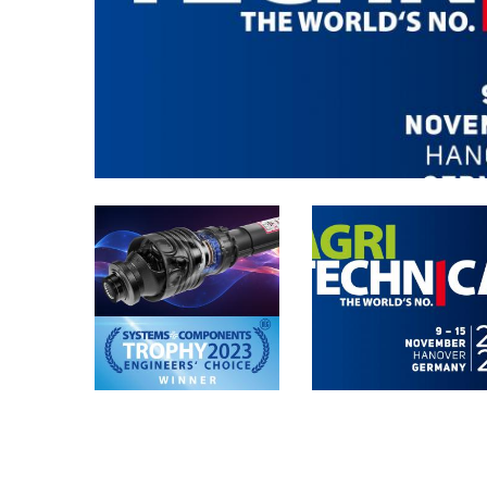
Редукторы, производимые для Bondioli & Pavesi
Редукторы с параллельными валами
Редукторы специального назначения
Pедукторы привода насоса
Многодисковые сцепления с гидроприводом
Шестеренные насосы и моторы
Аксиально поршневые насосы и моторы
Motori elettrici brushless - Serie MS
Радіально-поршневі двигуни
Двигатели с Планетарным редуктором для Bondio
Pavesi
Соединительные системы