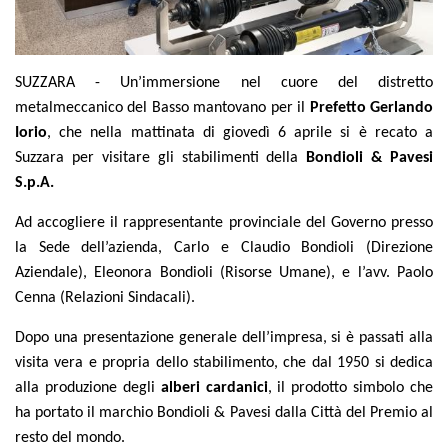
Шестеренные насосы и моторы
Аксиально поршневые насосы и моторы
Motori elettrici brushless - Serie MS
Радіально-поршневі двигуни
SUZZARA - Un’immersione nel cuore del distretto
Двигатели с Планетарным редуктором для Bondioli &
metalmeccanico del Basso mantovano per il
Prefetto Gerlando
Pavesi
Iorio
, che nella mattinata di giovedì 6 aprile si è recato a
Соединительные системы
Suzzara per visitare gli stabilimenti della
Bondioli & Pavesi
Система управления
S.p.A.
Интегрированные гидравлические блоки
Ad accogliere il rappresentante provinciale del Governo presso
Распределители
la Sede dell’azienda, Carlo e Claudio Bondioli (Direzione
Картридж клапаны
Aziendale), Eleonora Bondioli (Risorse Umane), e l’avv. Paolo
Клапаны гидравлических линий
Cenna (Relazioni Sindacali).
Элементы сервоконтроля
Электронные компоненты системы управления
Dopo una presentazione generale dell’impresa, si è passati alla
visita vera e propria dello stabilimento, che dal 1950 si dedica
Теплообмен
alla produzione degli
alberi cardanici
, il prodotto simbolo che
ha portato il marchio Bondioli & Pavesi dalla Città del Premio al
Системы Fan Drive
resto del mondo.
Теплообменники