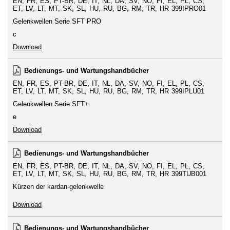
EN
FR
ES
PT-BR
DE
IT
NL
DA
SV
NO
FI
EL
PL
CS
ET
LV
LT
MT
SK
SL
HU
RU
BG
RM
TR
HR
399IPRO01
Gelenkwellen Serie SFT PRO
c
Download
Bedienungs- und Wartungshandbücher
EN
FR
ES
PT-BR
DE
IT
NL
DA
SV
NO
FI
EL
PL
CS
ET
LV
LT
MT
SK
SL
HU
RU
BG
RM
TR
HR
399IPLU01
Gelenkwellen Serie SFT+
e
Download
Bedienungs- und Wartungshandbücher
EN
FR
ES
PT-BR
DE
IT
NL
DA
SV
NO
FI
EL
PL
CS
ET
LV
LT
MT
SK
SL
HU
RU
BG
RM
TR
HR
399TUB001
Kürzen der kardan-gelenkwelle
Download
Bedienungs- und Wartungshandbücher