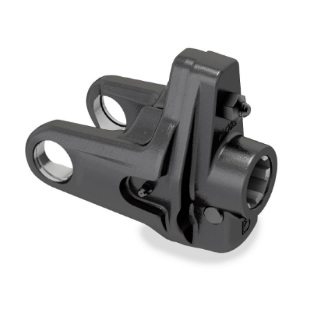
Zahnradpumpen und Zahnradmotoren
Axialkolbenpumpen und Axialkolbenmotoren
Motori elettrici brushless - Serie MS
Radialkolben-Motoren
Für Bondioli & Pavesi produzierte Orbitalmotoren
Kupplungssysteme
Kontrolle
Integrierte Hydrauliksysteme
Steuergeräte
Cartridgeventile
Leitungseinbauventile
Servosteuerungen
Elektronische Komponenten für Steuersysteme
Wärmeaustausch
Lüfter Steuerungssystem Fan Drive
Wärmetauscher