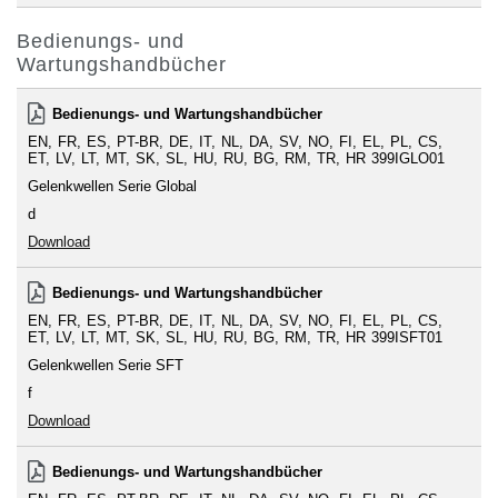
Bedienungs- und
Wartungshandbücher
Bedienungs- und Wartungshandbücher
EN
FR
ES
PT-BR
DE
IT
NL
DA
SV
NO
FI
EL
PL
CS
ET
LV
LT
MT
SK
SL
HU
RU
BG
RM
TR
HR
399IGLO01
Gelenkwellen Serie Global
d
Download
Bedienungs- und Wartungshandbücher
EN
FR
ES
PT-BR
DE
IT
NL
DA
SV
NO
FI
EL
PL
CS
ET
LV
LT
MT
SK
SL
HU
RU
BG
RM
TR
HR
399ISFT01
Gelenkwellen Serie SFT
f
Download
Bedienungs- und Wartungshandbücher